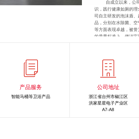
自成立以来，公
识，践行健康如厕的理
司自主研发的泡沫盾、
品，分别在水除菌、空
等方面表现卓越，被誉
的质量标准上，便洁宝
实验室的单位之一。同
机联动生产的全自动检
益并重的生产要求。
未来，便洁宝将一
企业使命,坚持“敬顾客
值观，致力于打造“专业
桶”品牌形象，力争成
产品服务
公司地址
态拥抱产业新一轮的发
智能马桶等卫浴产品
浙江省台州市椒江区
洪家星星电子产业区
A7-A8