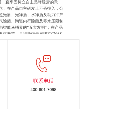
司一直牢固树立自主品牌经营的意
念，在产品自主研发上不吝投入，公
超光盾、光净盾、水净盾及动力冲产
气除菌、陶瓷内壁除菌及零水压限制
为智能马桶界的“五大发明”；在产品
要求严苛，是行业内最早建立CNAS
时，年产能100万台的、从部件到整
测流水线,充分保障了公司的规模与精
直坚守“以呵护您的健康为快乐”的
，重承诺，爱学习，乐生活”的核心价
、引领、高端”的“全健康智能马
为智能卫浴行业领导者，以全新的姿
联系电话
展。
400-601-7098