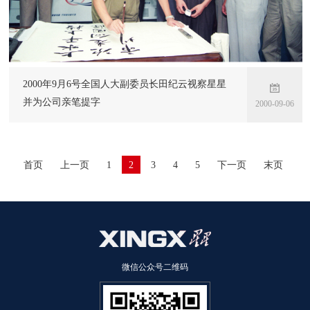
2000年9月6号全国人大副委员长田纪云视察星星
并为公司亲笔提字
2000-09-06
首页
上一页
1
2
3
4
5
下一页
末页
微信公众号二维码